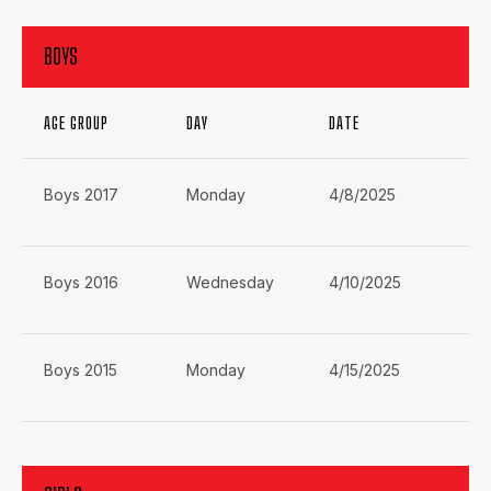
BOYS
AGE GROUP
DAY
DATE
ST
Boys 2017
Monday
4/8/2025
4:
Boys 2016
Wednesday
4/10/2025
4:
Boys 2015
Monday
4/15/2025
4: