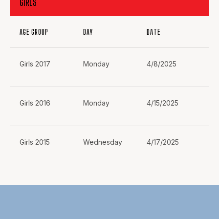
GIRLS
AGE GROUP
DAY
DATE
ST
Girls 2017
Monday
4/8/2025
4:
Girls 2016
Monday
4/15/2025
4:
Girls 2015
Wednesday
4/17/2025
4: