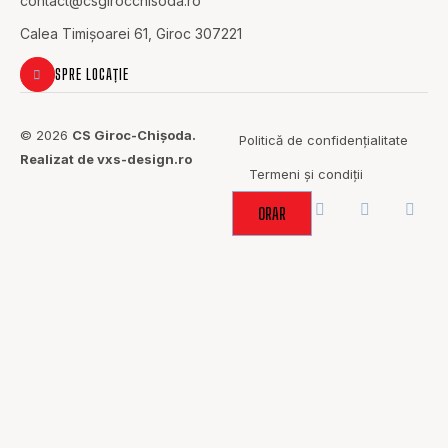
contact@c
sgirocchisoda.ro
Calea Timișoarei 61, Giroc 307221
SPRE LOCAȚIE
© 2026
CS Giroc-Chișoda.
Politică de confidențialitate
Realizat de vxs-design.ro
Termeni și condiții
ORAR
ACOLO UNDE
SPORTUL
ADUCE OAMENII
ÎMPREUNĂ.