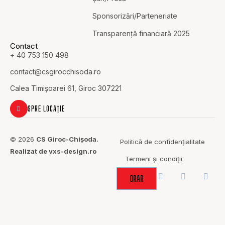
Sponsorizări/Parteneriate
Transparență financiară 2025
Contact
+ 40 753 150 498
contact@c
sgirocchisoda.ro
Calea Timișoarei 61, Giroc 307221
SPRE LOCAȚIE
© 2026
CS Giroc-Chișoda.
Politică de confidențialitate
Realizat de vxs-design.ro
Termeni și condiții
ORAR
ACOLO UNDE
SPORTUL
ADUCE OAMENII
ÎMPREUNĂ.