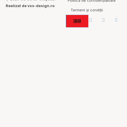
Politică de confidențialitate
Realizat de vxs-design.ro
Termeni și condiții
ORAR
ACOLO UNDE
SPORTUL
ADUCE OAMENII
ÎMPREUNĂ.