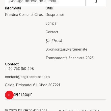
Informații
Utile
Primăria Comunei Giroc
Despre noi
Echipă
Contact
Știri/Presă
Sponsorizări/Parteneriate
Transparență financiară 2025
Contact
+ 40 753 150 498
contact@c
sgirocchisoda.ro
Calea Timișoarei 61, Giroc 307221
SPRE LOCAȚIE
© 2026
CS Giroc-Chișoda.