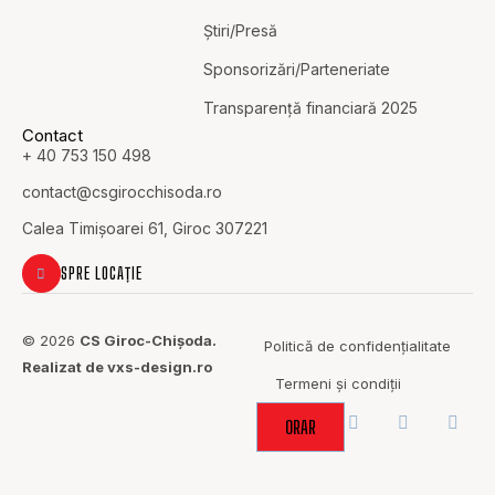
Știri/Presă
Sponsorizări/Parteneriate
Transparență financiară 2025
Contact
+ 40 753 150 498
contact@c
sgirocchisoda.ro
Calea Timișoarei 61, Giroc 307221
SPRE LOCAȚIE
© 2026
CS Giroc-Chișoda.
Politică de confidențialitate
Realizat de vxs-design.ro
Termeni și condiții
ORAR
ACOLO UNDE
SPORTUL
ADUCE OAMENII
ÎMPREUNĂ.