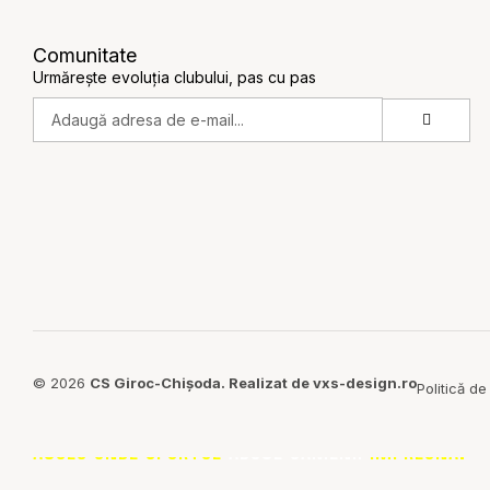
Comunitate
Urmărește evoluția clubului, pas cu pas
© 2026
CS Giroc-Chișoda. Realizat de vxs-design.ro
Politică de
ACOLO UNDE
SPORTUL
ADUCE OAMENII
ÎMPREUNĂ.