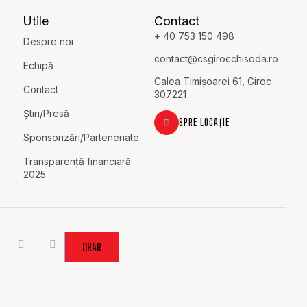
Utile
Contact
+ 40 753 150 498
Despre noi
contact@c
sgirocchisoda.ro
Echipă
Calea Timișoarei 61, Giroc
Contact
307221
Știri/Presă
SPRE LOCAȚIE
Sponsorizări/Parteneriate
Transparență financiară
2025
ORAR