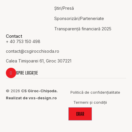
Știri/Presă
Sponsorizări/Parteneriate
Transparență financiară 2025
Contact
+ 40 753 150 498
contact@c
sgirocchisoda.ro
Calea Timișoarei 61, Giroc 307221
SPRE LOCAȚIE
© 2026
CS Giroc-Chișoda.
Politică de confidențialitate
Realizat de vxs-design.ro
Termeni și condiții
ORAR
ACOLO UNDE
SPORTUL
ADUCE OAMENII
ÎMPREUNĂ.